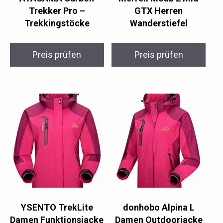
Trekker Pro –
GTX Herren
Trekkingstöcke
Wanderstiefel
Preis prüfen
Preis prüfen
YSENTO TrekLite
donhobo Alpina L
Damen Funktionsjacke
Damen Outdoorjacke