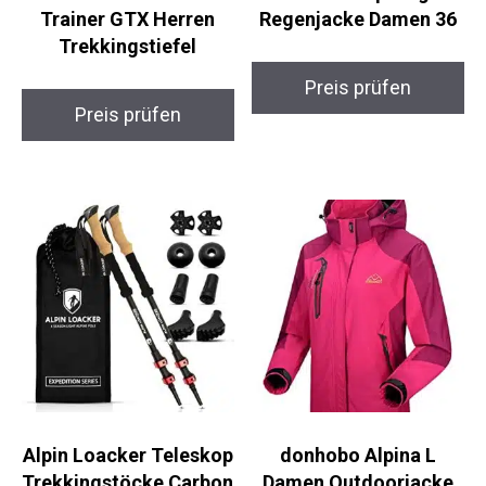
Trekkingstiefel
Preis prüfen
Preis prüfen
Alpin Loacker
donhobo Alpina L
Teleskop
Damen Outdoorjacke
Trekkingstöcke