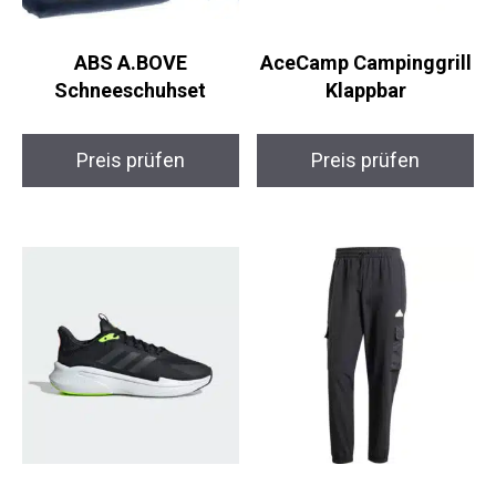
ABS A.BOVE
AceCamp
Schneeschuhset
Campinggrill Klappbar
Preis prüfen
Preis prüfen
Adidas Alphaedge
adidas Cargo Hose
Walking Schuhe
Herren XL