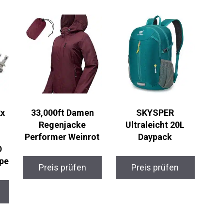
2x
33,000ft Damen
SKYSPER
Regenjacke
Ultraleicht 20L
Performer Weinrot
Daypack
D
pe
Preis prüfen
Preis prüfen