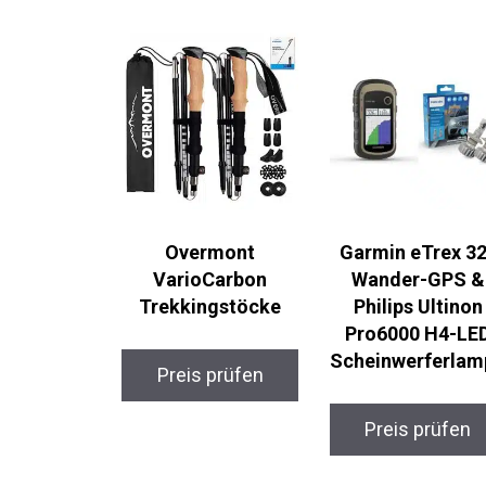
Overmont
Garmin eTrex 3
VarioCarbon
Wander-GPS &
Trekkingstöcke
Philips Ultinon
Pro6000 H4-LE
Scheinwerferlam
Preis prüfen
Preis prüfen