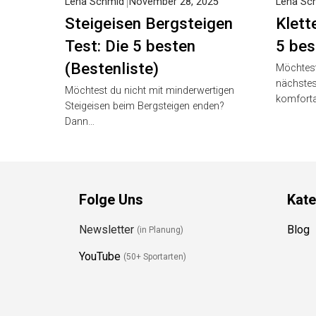
Lena Schmid
November 28, 2025
Lena Sc
Steigeisen Bergsteigen
Klett
Test: Die 5 besten
5 bes
(Bestenliste)
Möchtest
nächstes
Möchtest du nicht mit minderwertigen
komfort
Steigeisen beim Bergsteigen enden?
Dann…
Folge Uns
Kate
Newsletter
Blog
(in Planung)
YouTube
(50+ Sportarten)