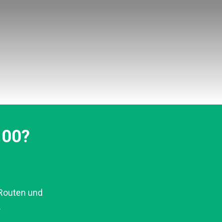
100?
 Routen und
.