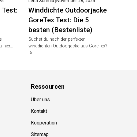
25
Lena Schmid
November 28, 2025
 Test:
Winddichte Outdoorjacke
GoreTex Test: Die 5
besten (Bestenliste)
e
Suchst du nach der perfekten
u hier…
winddichten Outdoorjacke aus GoreTex?
Du…
Ressource
n
Über uns
Kontakt
Kooperation
Sitemap