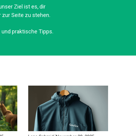
ser Ziel ist es, dir
 zur Seite zu stehen.
 und praktische Tipps.