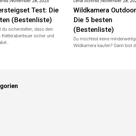
hmid
November 28, 2025
Lena Schmid
November 28, 20
ersteigset Test: Die
Wildkamera Outdoor
ten (Bestenliste)
Die 5 besten
(Bestenliste)
 du sicherstellen, dass dein
 Kletterabenteuer sicher und
Du möchtest keine minderwertig
abel…
Wildkamera kaufen? Dann bist d
gorien