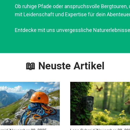
Ob ruhige Pfade oder anspruchsvolle Bergtouren, un
mit Leidenschaft und Expertise für dein Abenteuer
Entdecke mit uns unvergessliche Naturerlebnisse
📖 Neuste Artikel