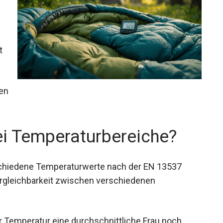
t
en perfekten Schlafsack für jede Tour.
ei Temperaturbereiche?
rschiedene Temperaturwerte nach der EN 13537
ergleichbarkeit zwischen verschiedenen
r Temperatur eine durchschnittliche Frau noch
tistisch schneller als Männer, daher ist dieser