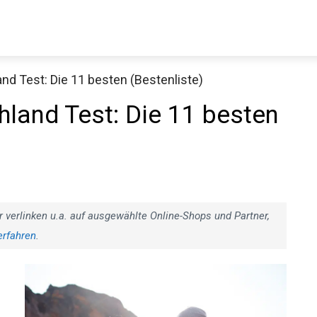
d Test: Die 11 besten (Bestenliste)
Decathlon Sale
land Test: Die 11 besten
aue dir jetzt die meistverkauften Produkte im Sale bei Decathlon
Jetzt anschauen
r verlinken u.a. auf ausgewählte Online-Shops und Partner,
erfahren
.