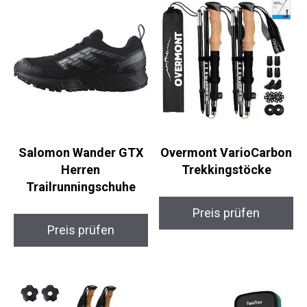
Ähnliche Produkte
Salomon Wander GTX
Overmont
Herren
VarioCarbon
Trailrunningschuhe
Trekkingstöcke
Preis prüfen
Preis prüfen