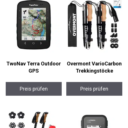
Winterbedingungen entwickelt wurden, sind
diese Schuhe die perfekte Wahl.
Ähnliche Produkte
TwoNav Terra
Overmont
Outdoor GPS
VarioCarbon
Trekkingstöcke