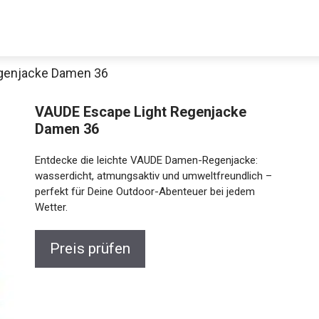
egenjacke Damen 36
Decathlon Sale
VAUDE Escape Light Regenjacke
Damen 36
Entdecke die leichte VAUDE Damen-Regenjacke:
aue dir jetzt die meistverkauften Produkte im Sale bei Decathlon
wasserdicht, atmungsaktiv und umweltfreundlich –
perfekt für Deine Outdoor-Abenteuer bei jedem
Wetter.
Jetzt anschauen
Preis prüfen