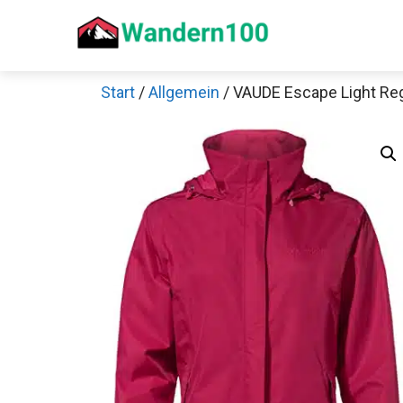
Zum
Inhalt
springen
Start
/
Allgemein
/ VAUDE Escape Light R
Sch