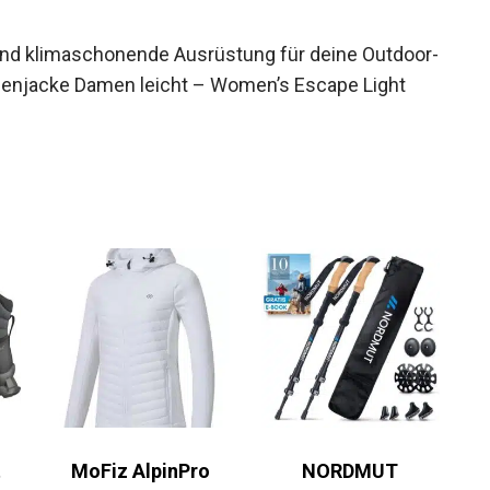
 und klimaschonende Ausrüstung für deine
 VAUDE Regenjacke Damen leicht – Women’s
.
MoFiz AlpinPro
NORDMUT
Funktionsjacke S
TrekCarbon –