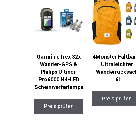
Garmin eTrex 32x
4Monster Faltbar
Wander-GPS &
Ultraleichter
Philips Ultinon
Wanderrucksac
Pro6000 H4-LED
16L
Scheinwerferlampe
Preis prüfen
Preis prüfen