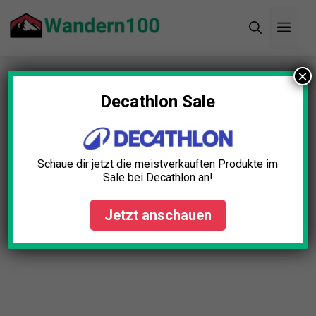
Zum
Men
Inhalt
springen
×
Startseite
»
Autor Lena Schmid
Decathlon Sale
Schaue dir jetzt die meistverkauften Produkte im
Sale bei Decathlon an!
Jetzt anschauen