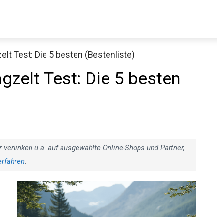
lt Test: Die 5 besten (Bestenliste)
Decathlon Sale
gzelt Test: Die 5 besten
aue dir jetzt die meistverkauften Produkte im Sale bei Decathlon
Jetzt anschauen
r verlinken u.a. auf ausgewählte Online-Shops und Partner,
erfahren
.