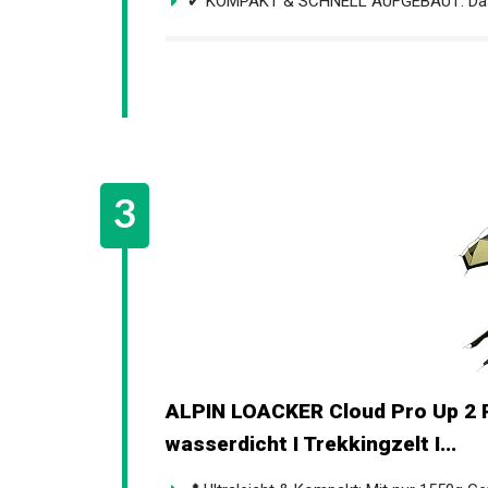
✔ KOMPAKT & SCHNELL AUFGEBAUT: Das kle
ALPIN LOACKER Cloud Pro Up 2 P
wasserdicht I Trekkingzelt I...