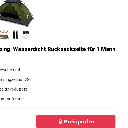
ping: Wasserdicht Rucksackzelte für 1
webe und...
ngzelt ist 220...
ign reduziert...
st aufgrund...
Preis prüfen