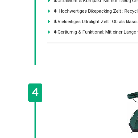
🌲Ultraleicht & Kompakt: Mit nur 1550g Gewi
🌲 Hochwertiges Bikepacking Zelt : Recycli
🌲Vielseitiges Ultralight Zelt : Ob als klassi
🌲Geräumig & Funktional: Mit einer Länge v