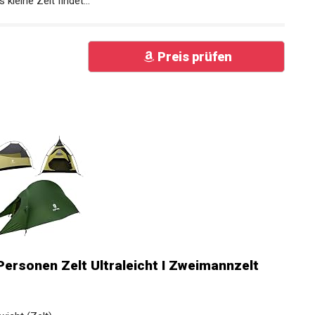
ine Zelt findet...
Preis prüfen
ersonen Zelt Ultraleicht I Zweimannzelt