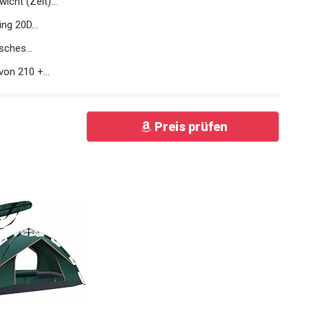
cht (Zelt)...
ng 20D...
sches...
on 210 +...
Preis prüfen