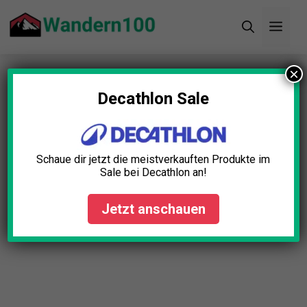
Zum
Men
Inhalt
springen
×
Startseite
»
Blog
»
Gaskocher Doppelbrenner
Test: Die 5 besten (Bestenliste)
Decathlon Sale
Gaskocher Doppelbrenner
Test: Die 5 besten
Schaue dir jetzt die meistverkauften Produkte im
(Bestenliste)
Sale bei Decathlon an!
Lena Schmid
November 28, 2025
Jetzt anschauen