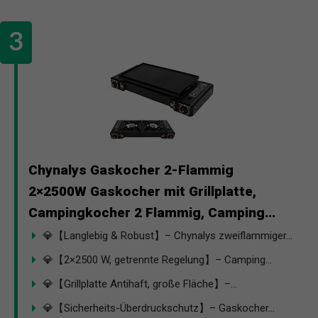
Chynalys Gaskocher 2-Flammig
2×2500W Gaskocher mit Grillplatte,
Campingkocher 2 Flammig, Camping...
💎【Langlebig & Robust】– Chynalys zweiflammiger...
💎【2×2500 W, getrennte Regelung】– Camping...
💎【Grillplatte Antihaft, große Fläche】–...
💎【Sicherheits-Überdruckschutz】– Gaskocher...