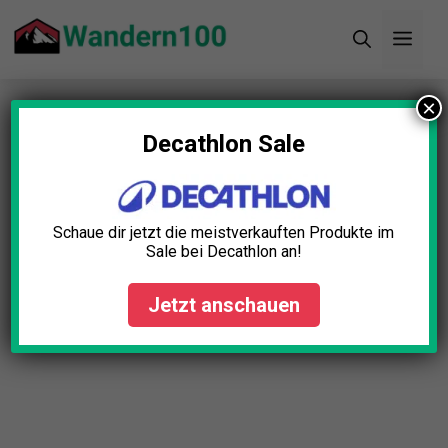
Zum
Men
Inhalt
springen
×
Startseite
»
Blog
»
Campingkocher Benzin Test:
Die 5 besten (Bestenliste)
Decathlon Sale
Campingkocher Benzin Test:
Die 5 besten (Bestenliste)
Schaue dir jetzt die meistverkauften Produkte im
Sale bei Decathlon an!
Lena Schmid
April 7, 2025
Jetzt anschauen