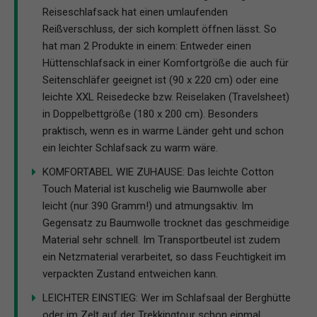
Reiseschlafsack hat einen umlaufenden
Reißverschluss, der sich komplett öffnen lässt. So
hat man 2 Produkte in einem: Entweder einen
Hüttenschlafsack in einer Komfortgröße die auch für
Seitenschläfer geeignet ist (90 x 220 cm) oder eine
leichte XXL Reisedecke bzw. Reiselaken (Travelsheet)
in Doppelbettgröße (180 x 200 cm). Besonders
praktisch, wenn es in warme Länder geht und schon
ein leichter Schlafsack zu warm wäre.
KOMFORTABEL WIE ZUHAUSE: Das leichte Cotton
Touch Material ist kuschelig wie Baumwolle aber
leicht (nur 390 Gramm!) und atmungsaktiv. Im
Gegensatz zu Baumwolle trocknet das geschmeidige
Material sehr schnell. Im Transportbeutel ist zudem
ein Netzmaterial verarbeitet, so dass Feuchtigkeit im
verpackten Zustand entweichen kann.
LEICHTER EINSTIEG: Wer im Schlafsaal der Berghütte
oder im Zelt auf der Trekkingtour schon einmal