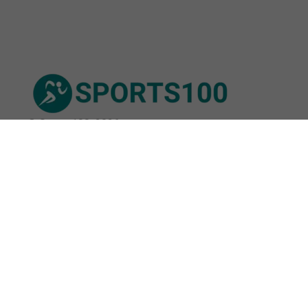
© Sports100,
2026
Impressum
Datenschutz
Unsere Redaktion wird durch Leser unterstützt. Wir verlinken
u.a. auf ausgewählte Online-Shops und Partner,
von denen wir ggf. eine Vergütung erhalten.
Mehr erfahren.
Adresse
Breite Str. 115, 38667 Bad Harzburg,
Deutschland