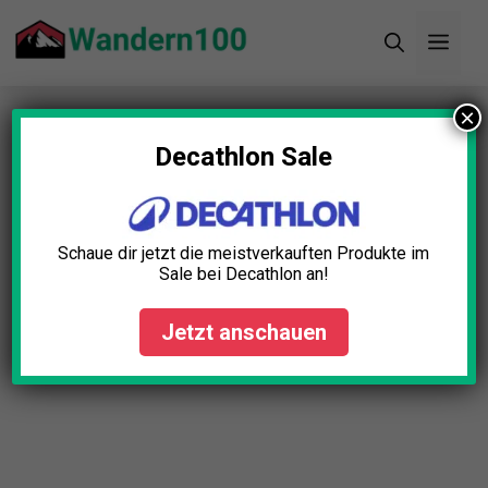
Zum
Men
Inhalt
springen
×
Startseite
»
Blog
»
Hüttenschlafsack Test: Die 5
besten (Bestenliste)
Decathlon Sale
Hüttenschlafsack Test: Die 5
besten (Bestenliste)
Schaue dir jetzt die meistverkauften Produkte im
Sale bei Decathlon an!
Lena Schmid
November 28, 2025
Jetzt anschauen