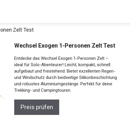
onen Zelt Test
Decathlon Sale
Wechsel Exogen 1-Personen Zelt Test
Entdecke das Wechsel Exogen 1-Personen Zelt –
ideal für Solo-Abenteurer! Leicht, kompakt, schnell
aufgebaut und freistehend. Bietet exzellenten Regen-
aue dir jetzt die meistverkauften Produkte im Sale bei Decathlon
und Windschutz durch beidseitige
Silikonbeschichtung und robustes
Jetzt anschauen
Aluminiumgestänge. Perfekt für deine Trekking- und
Campingtouren.
Preis prüfen