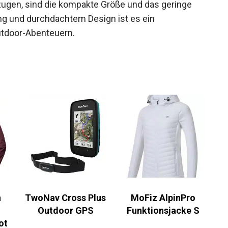
eengt empfinden, doch für die meisten Solo-
rzugen, sind die kompakte Größe und das geringe
ung und durchdachtem Design ist es ein
utdoor-Abenteuern.
TwoNav Cross Plus
MoFiz AlpinPro
Outdoor GPS
Funktionsjacke S