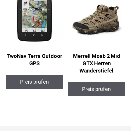
TwoNav Terra Outdoor
Merrell Moab 2 Mid
GPS
GTX Herren
Wanderstiefel
Preis prüfen
Preis prüfen