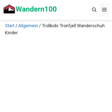
Zum
M
Inhalt
springen
Start
/
Allgemein
/ Trollkids Tronfjell Wanderschuh
Kinder