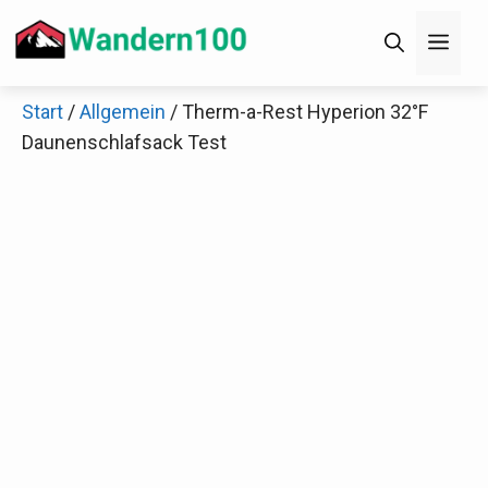
Zum
Men
Inhalt
springen
Start
/
Allgemein
/ Therm-a-Rest Hyperion 32°F
×
Daunenschlafsack Test
Decathlon Sale
Schaue dir jetzt die meistverkauften Produkte im
Sale bei Decathlon an!
Jetzt anschauen