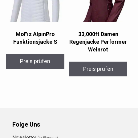
MoFiz AlpinPro
33,000ft Damen
Funktionsjacke S
Regenjacke Performer
Weinrot
Preis prüfen
Preis prüfen
Folge Uns
Newsletter
(in Planung)