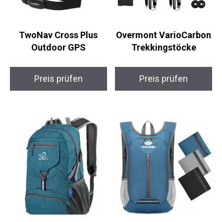
TwoNav Cross Plus
Overmont
Outdoor GPS
VarioCarbon
Trekkingstöcke
Preis prüfen
Preis prüfen