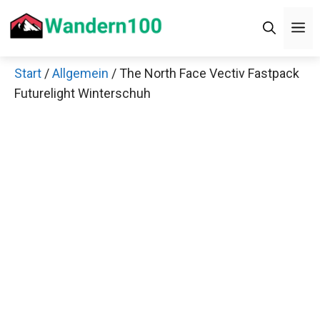
Zum
Men
Inhalt
springen
Start
/
Allgemein
/ The North Face Vectiv
×
Fastpack Futurelight Winterschuh
Decathlon Sale
Schaue dir jetzt die meistverkauften Produkte im
Sale bei Decathlon an!
Jetzt anschauen