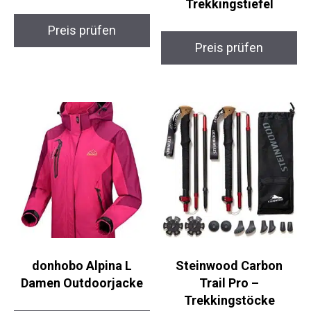
YSENTO TrekLite
Salewa Mountain
Damen Funktionsjacke
Trainer GTX Herren
Trekkingstiefel
Preis prüfen
Preis prüfen
donhobo Alpina L
Steinwood Carbon