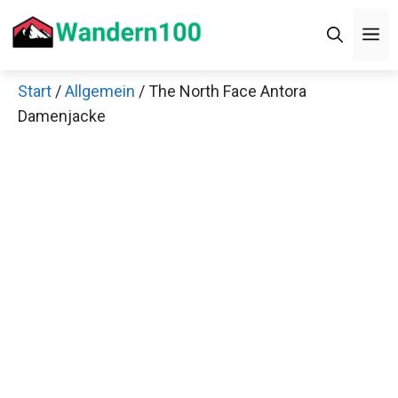
Zum
M
Inhalt
springen
Start
/
Allgemein
/ The North Face Antora
Damenjacke