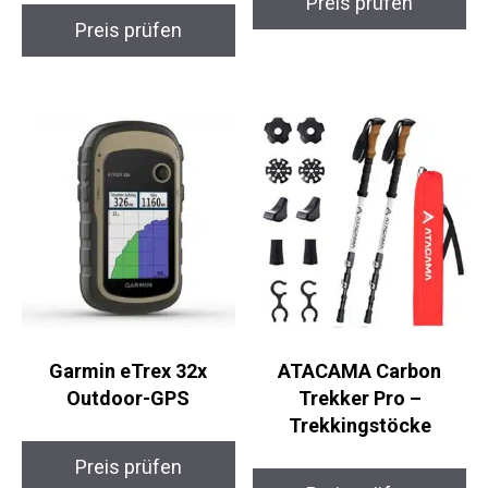
Salomon Wander GTX
SKYSPER Ultraleicht
Herren
20L Daypack
Trailrunningschuhe
Preis prüfen
Preis prüfen
Garmin eTrex 32x
ATACAMA Carbon