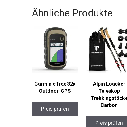
Ähnliche Produkte
Garmin eTrex 32x
Alpin Loacker
Outdoor-GPS
Teleskop
Trekkingstöck
Carbon
Preis prüfen
Preis prüfen