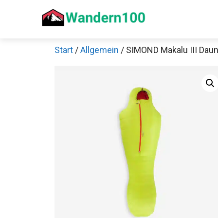
Zum
Inhalt
springen
Start
/
Allgemein
/ SIMOND Makalu III Dau