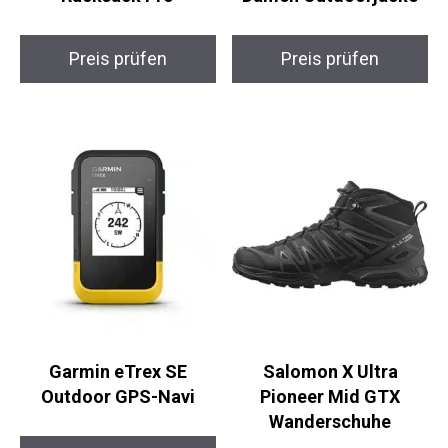
Aitkanio Ultraleicht
donhobo Alpina L
Rucksack Pro
Damen Outdoorjacke
Preis prüfen
Preis prüfen