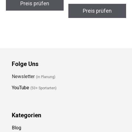
Garmin eTrex SE
Salomon X Ultra
Outdoor GPS-Navi
Pioneer Mid GTX
Wanderschuhe
Preis prüfen
Preis prüfen
Folge Uns
Newsletter
(in Planung)
YouTube
(50+ Sportarten)