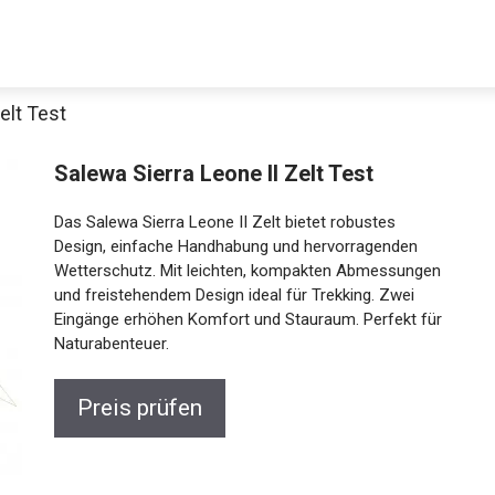
elt Test
Decathlon Sale
Salewa Sierra Leone II Zelt Test
Das Salewa Sierra Leone II Zelt bietet robustes
Design, einfache Handhabung und hervorragenden
Wetterschutz. Mit leichten, kompakten Abmessungen
aue dir jetzt die meistverkauften Produkte im Sale bei Decathlon
und freistehendem Design ideal für Trekking. Zwei
Eingänge erhöhen Komfort und Stauraum. Perfekt
Jetzt anschauen
für Naturabenteuer.
Preis prüfen