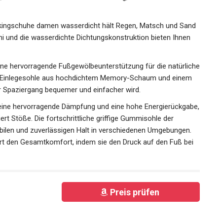
s stand.
kkingschuhe damen wasserdicht hält Regen, Matsch und
ummi und die wasserdichte Dichtungskonstruktion bieten
rt.
ne hervorragende Fußgewölbeunterstützung für die
usnehmbaren Einlegesohle aus hochdichtem Memory-Schaum
durch jeder Spaziergang bequemer und einfacher wird.
 eine hervorragende Dämpfung und eine hohe
ung und absorbiert Stöße. Die fortschrittliche griffige
men bietet stabilen und zuverlässigen Halt in
lte Fersendämpfung verbessert den Gesamtkomfort, indem
ritt reduziert.
Preis prüfen