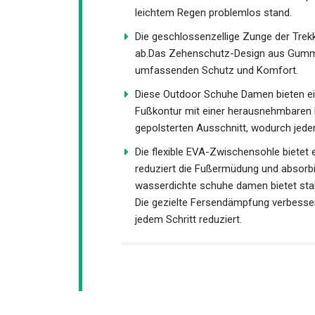
Pfützen und leichtem Regen problemlo
Die geschlossenzellige Zunge der Tre
Sand ab.Das Zehenschutz-Design aus G
Ihnen umfassenden Schutz und Komfo
Diese Outdoor Schuhe Damen bieten ei
natürliche Fußkontur mit einer hera
und einem gepolsterten Ausschnitt, wo
Die flexible EVA-Zwischensohle bietet
Energierückgabe, reduziert die Fußermüd
Gummisohle der wasserdichte schuhe da
verschiedenen Umgebungen. Die gezie
sie den Druck auf den Fuß bei jedem Sch