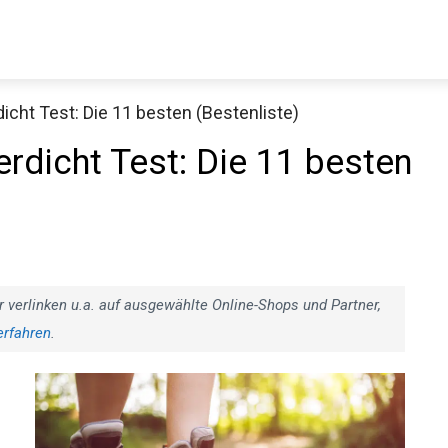
ht Test: Die 11 besten (Bestenliste)
Decathlon Sale
dicht Test: Die 11 besten
aue dir jetzt die meistverkauften Produkte im Sale bei Decathlon
Jetzt anschauen
r verlinken u.a. auf ausgewählte Online-Shops und Partner,
erfahren
.