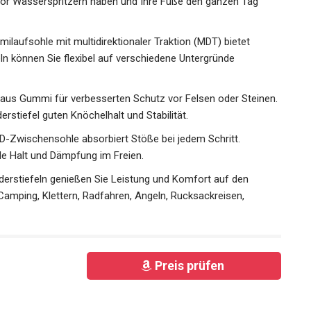
vor Wasserspritzern haben und Ihre Füße den ganzen Tag
ilaufsohle mit multidirektionaler Traktion (MDT) bietet
ln können Sie flexibel auf verschiedene Untergründe
 aus Gummi für verbesserten Schutz vor Felsen oder
en Wanderstiefel guten Knöchelhalt und Stabilität.
D-Zwischensohle absorbiert Stöße bei jedem Schritt.
le Halt und Dämpfung im Freien.
erstiefeln genießen Sie Leistung und Komfort auf den
amping, Klettern, Radfahren, Angeln, Rucksackreisen,
Preis prüfen