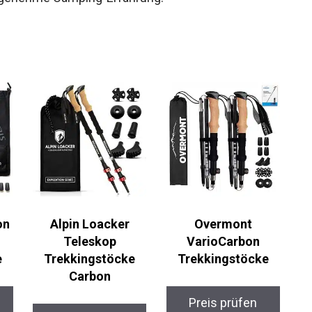
on
Alpin Loacker
Overmont
Teleskop
VarioCarbon
Trekkingstöcke
Trekkingstöcke
Carbon
Preis prüfen