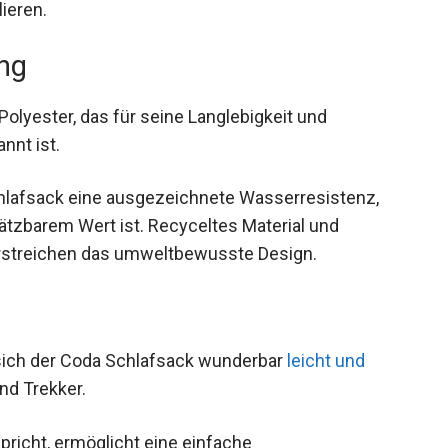
icht eine einfache Anpassung der Belüftung und
lieren.
ung
lyester, das für seine Langlebigkeit und
nnt ist.
hlafsack eine ausgezeichnete Wasserresistenz,
tzbarem Wert ist. Recyceltes Material und
rstreichen das umweltbewusste Design.
sich der Coda Schlafsack wunderbar
leicht und
nd Trekker.