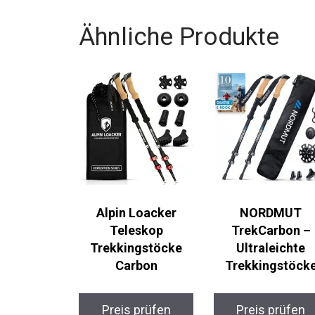
Abenteurern, die Natur mit gutem Gewiss
Ähnliche Produkte
Alpin Loacker
NORDMUT
Teleskop
TrekCarbon –
Trekkingstöcke
Ultraleichte
Carbon
Trekkingstöcke