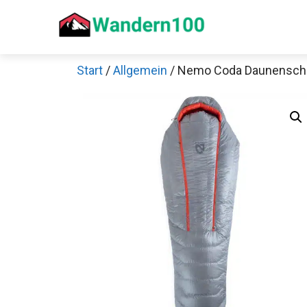
Zum
Inhalt
springen
Start
/
Allgemein
/ Nemo Coda Daunenschl
Sch