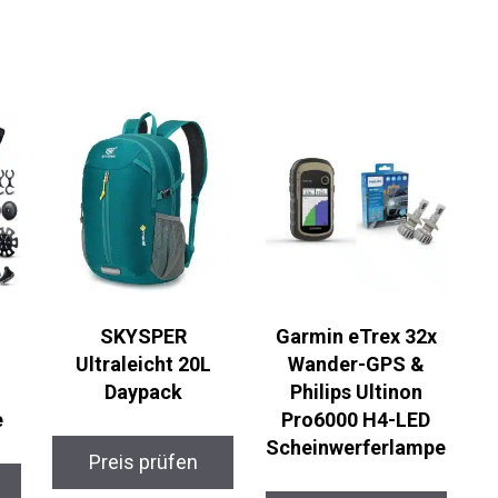
en zu genießen.
SKYSPER
Garmin eTrex 32x
Ultraleicht 20L
Wander-GPS &
Daypack
Philips Ultinon
Pro6000 H4-LED
Scheinwerferlamp
Preis prüfen
e