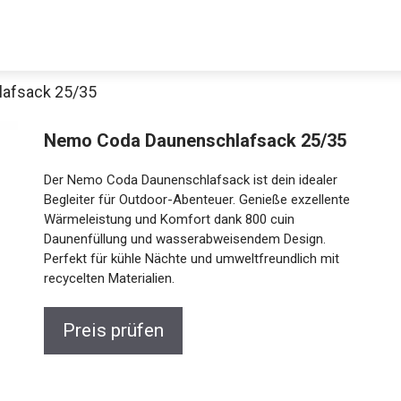
afsack 25/35
Decathlon Sale
Nemo Coda Daunenschlafsack 25/35
Der Nemo Coda Daunenschlafsack ist dein idealer
Begleiter für Outdoor-Abenteuer. Genieße exzellente
Wärmeleistung und Komfort dank 800 cuin
aue dir jetzt die meistverkauften Produkte im Sale bei Decathlon
Daunenfüllung und wasserabweisendem Design.
Perfekt für kühle Nächte und umweltfreundlich mit
Jetzt anschauen
recycelten Materialien.
Preis prüfen