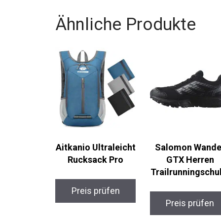
Ähnliche Produkte
Aitkanio
Salomon Wande
Ultraleicht
GTX Herren
Rucksack Pro
Trailrunningschu
Preis prüfen
Preis prüfen