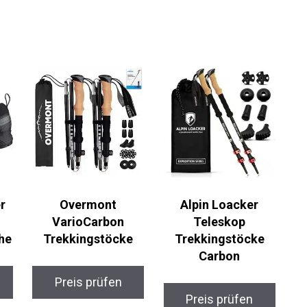
r
Overmont
Alpin Loacker
VarioCarbon
Teleskop
he
Trekkingstöcke
Trekkingstöcke
Carbon
Preis prüfen
Preis prüfen