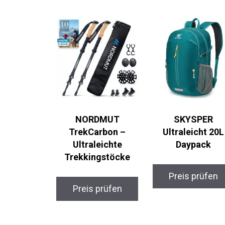
NORDMUT
SKYSPER
TrekCarbon –
Ultraleicht 20L
Ultraleichte
Daypack
Trekkingstöcke
Preis prüfen
Preis prüfen