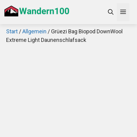
Zum
Men
Inhalt
springen
Start
/
Allgemein
/ Grüezi Bag Biopod DownWool
×
Extreme Light Daunenschlafsack
Decathlon Sale
Schaue dir jetzt die meistverkauften Produkte im
Sale bei Decathlon an!
Jetzt anschauen