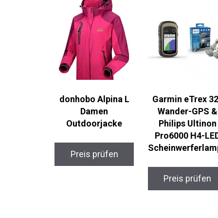
donhobo Alpina L
Garmin eTrex 32
Damen
Wander-GPS &
Outdoorjacke
Philips Ultinon
Pro6000 H4-LE
Scheinwerferlam
Preis prüfen
e
Preis prüfen