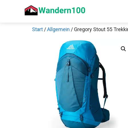
Zum
Inhalt
springen
Start
/
Allgemein
/ Gregory Stout 55 Trekk
Sch