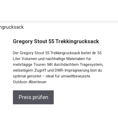
ingrucksack
Decathlon Sale
Gregory Stout 55 Trekkingrucksack
Der Gregory Stout 55 Trekkingrucksack bietet dir 55
Liter Volumen und nachhaltige Materialien für
mehrtägige Touren. Mit durchdachtem Tragesystem,
aue dir jetzt die meistverkauften Produkte im Sale bei Decathlon
vielseitigem Zugriff und DWR-Imprägnierung bist du
optimal gerüstet – ideal für umweltbewusste
Jetzt anschauen
Outdoor-Abenteuer.
Preis prüfen