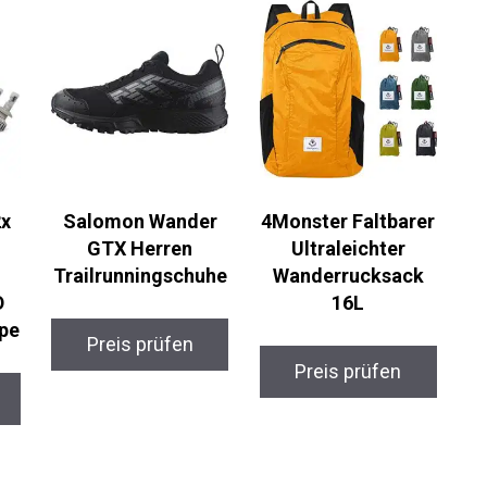
x
Salomon Wander
4Monster Faltbarer
GTX Herren
Ultraleichter
Trailrunningschuhe
Wanderrucksack
D
16L
p
Preis prüfen
Preis prüfen