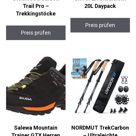
Steinwood Carbon
SKYSPER Ultraleicht
Trail Pro –
20L Daypack
Trekkingstöcke
Preis prüfen
Preis prüfen
Salewa Mountain
NORDMUT
Trainer GTX Herren
TrekCarbon –