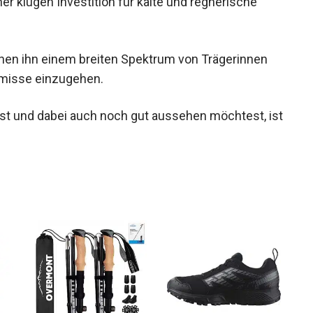
de Wetterfestigkeit, angenehme Wärmeisolierung
er klugen Investition für kalte und regnerische
hen ihn einem breiten Spektrum von Trägerinnen
omisse einzugehen.
st und dabei auch noch gut aussehen möchtest,
h.