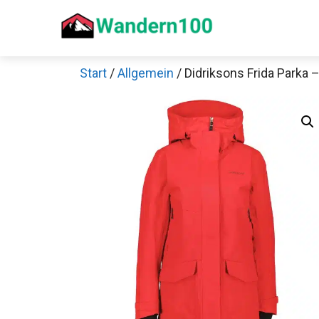
Zum
Inhalt
springen
Start
/
Allgemein
/ Didriksons Frida Parka
Sch