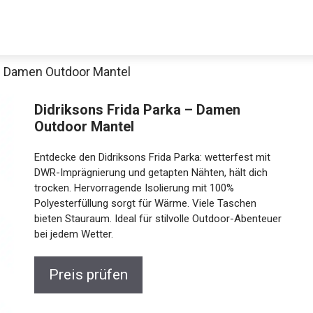
 – Damen Outdoor Mantel
Decathlon Sale
Didriksons Frida Parka – Damen
Outdoor Mantel
Entdecke den Didriksons Frida Parka: wetterfest mit
aue dir jetzt die meistverkauften Produkte im Sale bei Decathlon
DWR-Imprägnierung und getapten Nähten, hält dich
trocken. Hervorragende Isolierung mit 100%
Polyesterfüllung sorgt für Wärme. Viele Taschen
Jetzt anschauen
bieten Stauraum. Ideal für stilvolle Outdoor-
Abenteuer bei jedem Wetter.
Preis prüfen