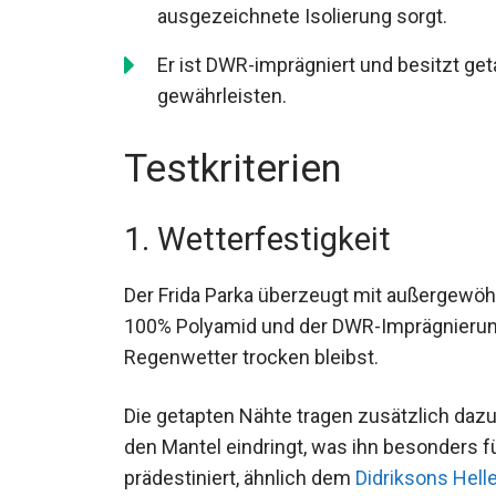
Der Mantel besteht aus 100% Polyamid 
eine ausgezeichnete Isolierung sorgt.
Er ist DWR-imprägniert und besitzt ge
gewährleisten.
Testkriterien
1. Wetterfestigkeit
Der Frida Parka überzeugt mit außergewöhn
100% Polyamid und der DWR-Imprägnierung 
Regenwetter trocken bleibst.
Die getapten Nähte tragen zusätzlich dazu
in den Mantel eindringt, was ihn besonde