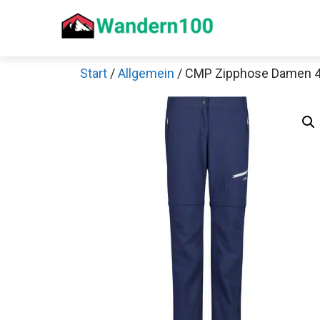
Zum
Inhalt
springen
Start
/
Allgemein
/ CMP Zipphose Damen 4