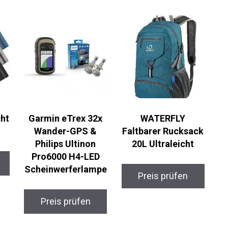
cht
Garmin eTrex 32x
WATERFLY
Wander-GPS &
Faltbarer Rucksack
Philips Ultinon
20L Ultraleicht
Pro6000 H4-LED
Scheinwerferlampe
Preis prüfen
Preis prüfen