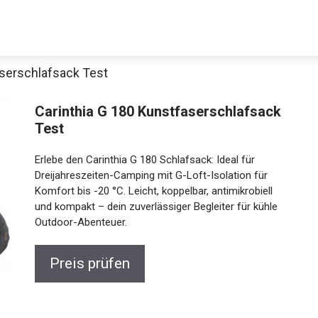
aserschlafsack Test
Decathlon Sale
Carinthia G 180 Kunstfaserschlafsack
Test
Erlebe den Carinthia G 180 Schlafsack: Ideal für
aue dir jetzt die meistverkauften Produkte im Sale bei Decathlon
Dreijahreszeiten-Camping mit G-Loft-Isolation für
Komfort bis -20 °C. Leicht, koppelbar, antimikrobiell
und kompakt – dein zuverlässiger Begleiter für kühle
Jetzt anschauen
Outdoor-Abenteuer.
Preis prüfen