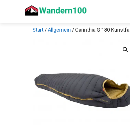
Zum
Inhalt
springen
Start
/
Allgemein
/ Carinthia G 180 Kunstf
Sch