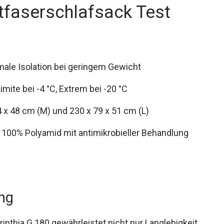
tfaserschlafsack Test
male Isolation bei geringem Gewicht
mite bei -4 °C, Extrem bei -20 °C
x 48 cm (M) und 230 x 79 x 51 cm (L)
s 100% Polyamid mit antimikrobieller Behandlung
ung
nthia G 180 gewährleistet nicht nur