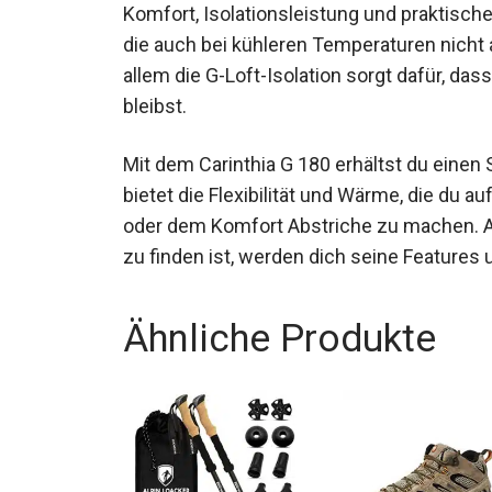
aus Komfort, Isolationsleistung und praktis
geeignet, die auch bei kühleren Temperat
wollen. Vor allem die G-Loft-Isolation sorg
trocken bleibst.
Mit dem Carinthia G 180 erhältst du einen 
Er bietet die Flexibilität und Wärme, die d
Packgröße oder dem Komfort Abstriche zu
höheren Segment zu finden ist, werden dic
Ähnliche Produkte