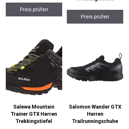
YSENTO TrekLite
Steinwood Carbon
Damen Funktionsjacke
Trail Pro –
Trekkingstöcke
Preis prüfen
Preis prüfen
Salewa Mountain
Salomon Wander GTX
Trainer GTX Herren
Herren