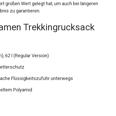
 klar, dass Bach hierbei nicht nur auf Design,
rt großen Wert gelegt hat, um auch bei längeren
nis zu garantieren.
amen Trekkingrucksack
, 62 l (Regular Version)
Wetterschutz
fache Flüssigkeitszufuhr unterwegs
celtem Polyamid