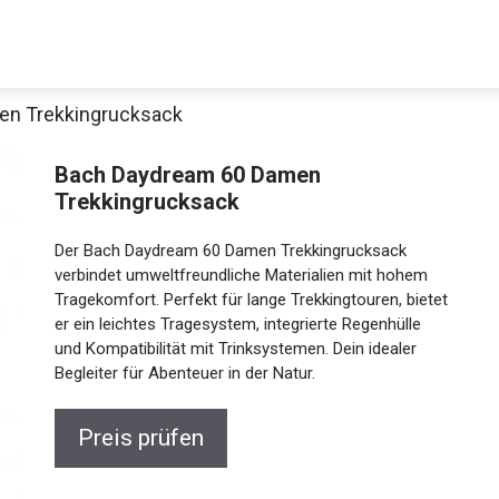
en Trekkingrucksack
Decathlon Sale
Bach Daydream 60 Damen
Trekkingrucksack
Der Bach Daydream 60 Damen Trekkingrucksack
aue dir jetzt die meistverkauften Produkte im Sale bei Decathlon
verbindet umweltfreundliche Materialien mit hohem
Tragekomfort. Perfekt für lange Trekkingtouren,
bietet er ein leichtes Tragesystem, integrierte
Jetzt anschauen
Regenhülle und Kompatibilität mit Trinksystemen.
Dein idealer Begleiter für Abenteuer in der Natur.
Preis prüfen