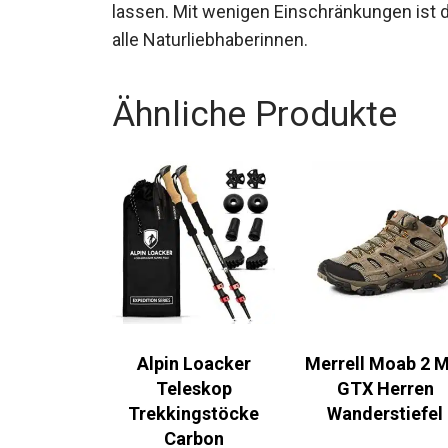
Besonders herausragend sind die umwelt
Tragesystem, die den Rucksack zu einer 
lassen. Mit wenigen Einschränkungen ist d
alle Naturliebhaberinnen.
Ähnliche Produkte
Alpin Loacker
Merrell Moab 2 M
Teleskop
GTX Herren