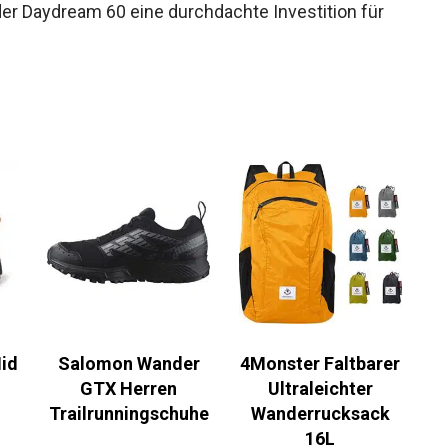
bewussten Materialien und das durchdachte
gelungenen Wahl für jedes Abenteuer werden
er Daydream 60 eine durchdachte Investition für
id
Salomon Wander
4Monster Faltbarer
GTX Herren
Ultraleichter