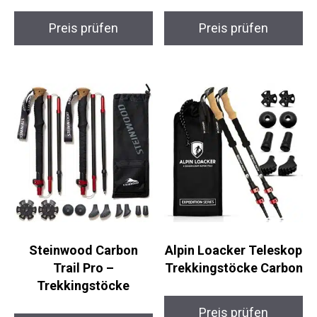
ATACAMA Carbon
Merrell Moab 2 Mid
Trekker Pro –
GTX Herren
Trekkingstöcke
Wanderstiefel
Preis prüfen
Preis prüfen
Steinwood Carbon
Alpin Loacker