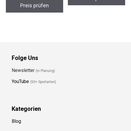
Trail Pro –
Teleskop
Trekkingstöcke
Trekkingstöcke
Carbon
Preis prüfen
Preis prüfen
Folge Uns
Newsletter
(in Planung)
YouTube
(50+ Sportarten)