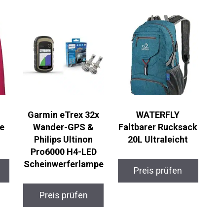
Garmin eTrex 32x
WATERFLY
ke
Wander-GPS &
Faltbarer Rucksack
Philips Ultinon
20L Ultraleicht
Pro6000 H4-LED
Scheinwerferlampe
Preis prüfen
Preis prüfen