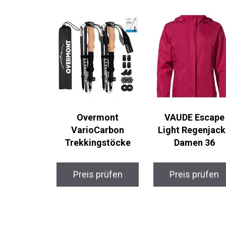
Overmont
VAUDE Escape
VarioCarbon
Light Regenjac
Trekkingstöcke
Damen 36
Preis prüfen
Preis prüfen