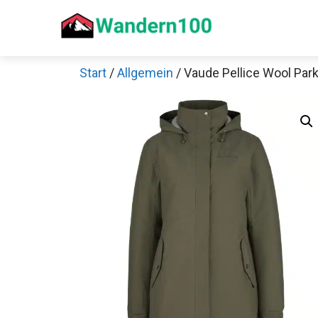
Zum
Inhalt
springen
Start
/
Allgemein
/ Vaude Pellice Wool Par
Sch