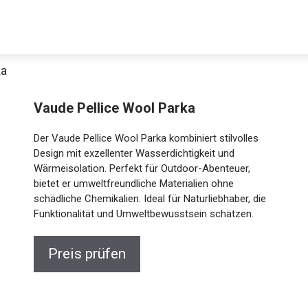
ka
Decathlon Sale
Vaude Pellice Wool Parka
Der Vaude Pellice Wool Parka kombiniert stilvolles
Design mit exzellenter Wasserdichtigkeit und
Wärmeisolation. Perfekt für Outdoor-Abenteuer,
aue dir jetzt die meistverkauften Produkte im Sale bei Decathlon
bietet er umweltfreundliche Materialien ohne
schädliche Chemikalien. Ideal für Naturliebhaber, die
Jetzt anschauen
Funktionalität und Umweltbewusstsein schätzen.
Preis prüfen