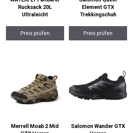
WATERFLY Faltbarer
Salomon Quest
Rucksack 20L
Element GTX
Ultraleicht
Trekkingschuh
Preis prüfen
Preis prüfen