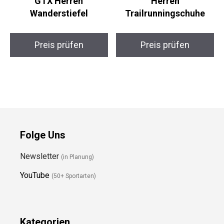
Merrell Moab 2 Mid
Salomon Wander GTX
GTX Herren
Herren
Wanderstiefel
Trailrunningschuhe
Preis prüfen
Preis prüfen
Folge Uns
Newsletter
(in Planung)
YouTube
(50+ Sportarten)