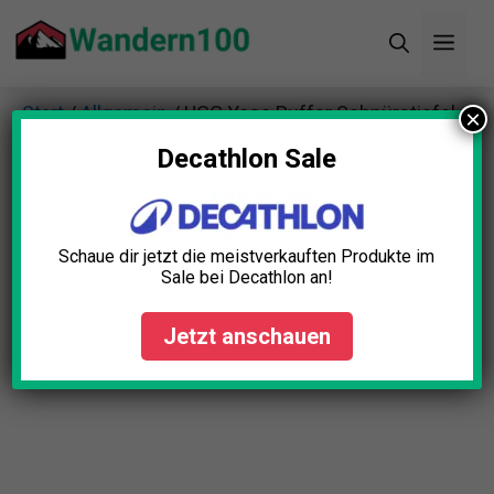
Zum
Men
Inhalt
springen
Start
/
Allgemein
/ UGG Yose Puffer Schnürstiefel
×
Decathlon Sale
Schaue dir jetzt die meistverkauften Produkte im
Sale bei Decathlon an!
Jetzt anschauen