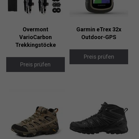
Overmont
Garmin eTrex 32x
VarioCarbon
Outdoor-GPS
Trekkingstöcke
Preis prüfen
Preis prüfen