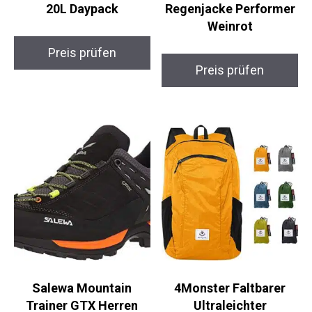
20L Daypack
Regenjacke Performer
Weinrot
Preis prüfen
Preis prüfen
Salewa Mountain
4Monster Faltbarer
Trainer GTX Herren
Ultraleichter