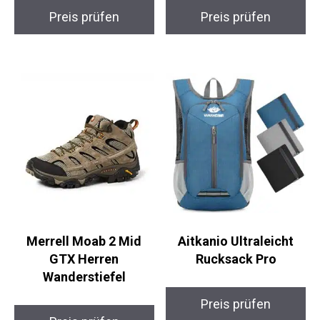
YSENTO TrekLite
Garmin eTrex 32x
Damen Funktionsjacke
Outdoor-GPS
Preis prüfen
Preis prüfen
Merrell Moab 2 Mid
Aitkanio Ultraleicht
GTX Herren
Rucksack Pro