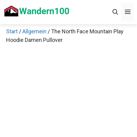
Zum
Men
Inhalt
springen
Start
/
Allgemein
/ The North Face Mountain Play
×
Hoodie Damen Pullover
Decathlon Sale
Schaue dir jetzt die meistverkauften Produkte im
Sale bei Decathlon an!
Jetzt anschauen