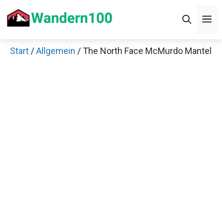
Zum
Men
Inhalt
springen
Start
/
Allgemein
/ The North Face McMurdo
Mantel
Jetzt anschauen