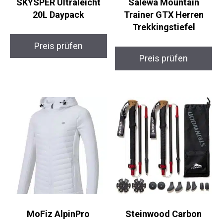
SKYSPER Ultraleicht
Salewa Mountain
20L Daypack
Trainer GTX Herren
Trekkingstiefel
Preis prüfen
Preis prüfen
MoFiz AlpinPro
Steinwood Carbon