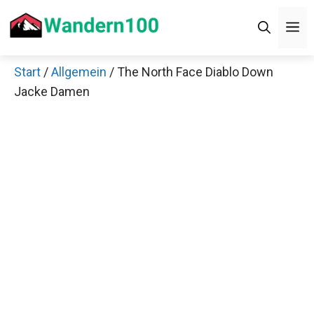
Zum
M
Inhalt
springen
Start
/
Allgemein
/ The North Face Diablo Down
Jacke Damen