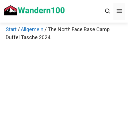
Zum
Men
Inhalt
springen
Start
/
Allgemein
/ The North Face Base Camp
×
Duffel Tasche 2024
Decathlon Sale
Schaue dir jetzt die meistverkauften Produkte im
Sale bei Decathlon an!
Jetzt anschauen