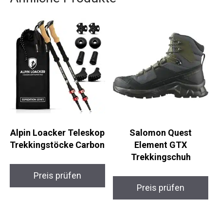
einer Tasche, die dich nicht im Stich lässt.
Ähnliche Produkte
Alpin Loacker
Salomon Quest
Teleskop
Element GTX
Trekkingstöcke
Trekkingschuh
Carbon